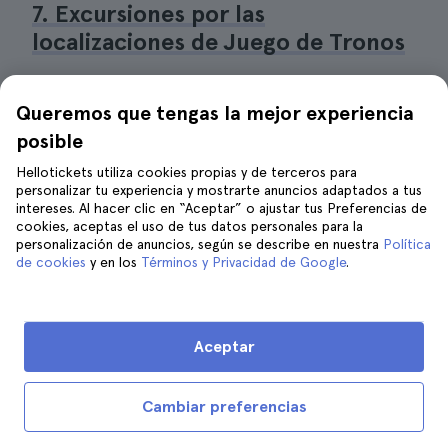
7. Excursiones por las
localizaciones de Juego de Tronos
Queremos que tengas la mejor experiencia
posible
Hellotickets utiliza cookies propias y de terceros para
personalizar tu experiencia y mostrarte anuncios adaptados a tus
intereses. Al hacer clic en “Aceptar” o ajustar tus Preferencias de
cookies, aceptas el uso de tus datos personales para la
personalización de anuncios, según se describe en nuestra
Política
de cookies
y en los
Términos y Privacidad de Google
.
Aceptar
Cambiar preferencias
La Calzada del Gigante | ©Bea y Fredi
Una de las escapadas de un día desde Dublín