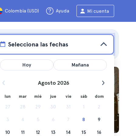
Colombia (USD)
Ayuda
Mi cuenta
Selecciona las fechas
Hoy
Mañana
Agosto 2026
lun
mar
mié
jue
vie
sáb
dom
 lo que
27
28
29
30
31
1
2
3
4
5
6
7
8
9
10
11
12
13
14
15
16