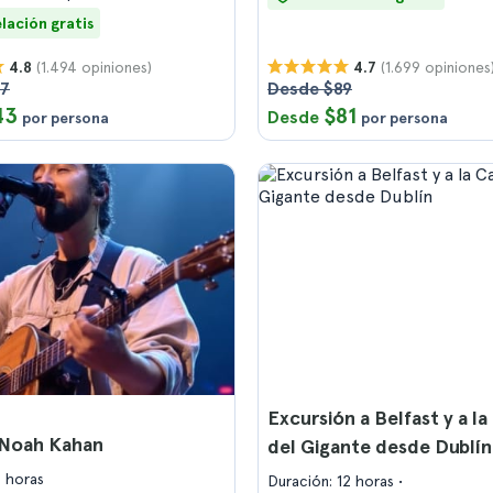
lación gratis
(1.494 opiniones)
(1.699 opiniones
4.8
4.7
47
Desde $89
43
$81
Desde
por persona
por persona
Excursión a Belfast y a l
 Noah Kahan
del Gigante desde Dublín
2 horas
Duración: 12 horas