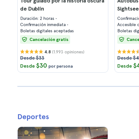
Tour guiado por la historia oscura
Autobús 
de Dublín
Sightsee
Duración: 2 horas
Confirmaci
Confirmación inmediata
Accesible c
Boletas digitales aceptadas
Boletas di
Cancelación gratis
Cance
(1.993 opiniones)
4.8
Desde $33
Desde $
$30
$
Desde
Desde
por persona
Deportes