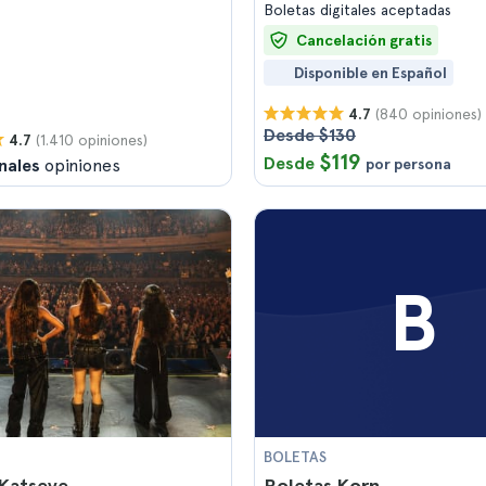
Boletas digitales aceptadas
Cancelación gratis
Disponible en Español
(840 opiniones)
4.7
Desde $130
(1.410 opiniones)
4.7
$119
Desde
nales
opiniones
por persona
B
BOLETAS
 Katseye
Boletas Korn