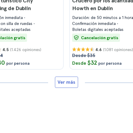
turístico City
Crucero por los acantila
ing de Dublín
Howth en Dublín
ón inmediata
Duración: de 50 minutos a 1 hor
on silla de ruedas
Confirmación inmediata
gitales aceptadas
Boletas digitales aceptadas
lación gratis
Cancelación gratis
(1.426 opiniones)
(1.081 opiniones)
4.5
4.6
44
Desde $35
40
$32
Desde
por persona
por persona
Ver más