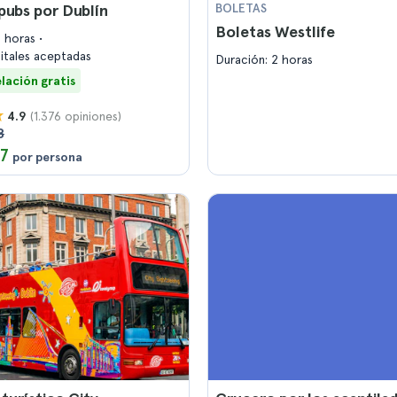
pubs por Dublín
BOLETAS
Boletas Westlife
5 horas
gitales aceptadas
Duración: 2 horas
lación gratis
(1.376 opiniones)
4.9
8
17
por persona