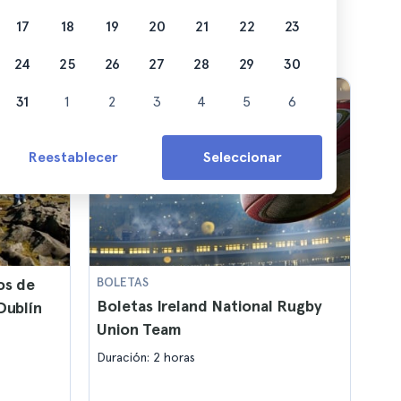
17
18
19
20
21
22
23
24
25
26
27
28
29
30
31
1
2
3
4
5
6
Reestablecer
Seleccionar
os de
BOLETAS
Boletas Ireland National Rugby
Dublín
Union Team
Duración: 2 horas