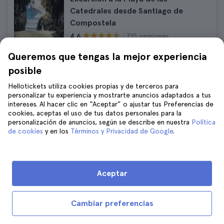
Catedrales desde Santiago de
Compostela
715 opiniones
4.6
Duración:
9 hours
Queremos que tengas la mejor experiencia
$75
posible
Precio final, sin tasas ocultas
Hellotickets utiliza cookies propias y de terceros para
personalizar tu experiencia y mostrarte anuncios adaptados a tus
intereses. Al hacer clic en “Aceptar” o ajustar tus Preferencias de
Excursión a las Rías Baixas desde
cookies, aceptas el uso de tus datos personales para la
Santiago de Compostela con paseo
personalización de anuncios, según se describe en nuestra
Política
en barco y cata de vino
de cookies
y en los
Términos y Privacidad de Google
.
674 opiniones
4.7
$70
Precio final, sin tasas ocultas
Aceptar
Cambiar preferencias
Cosas que hacer en otras ciudades