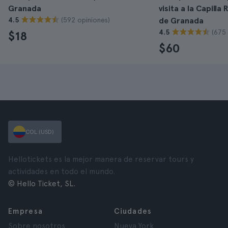
Granada
visita a la Capilla 
(592 opiniones)
4.5
de Granada
(675 
4.5
$18
$60
COL (USD)
Hellotickets es la mejor manera de reservar tours y
actividades en todo el mundo.
© Hello Ticket, SL.
Empresa
Ciudades
Sobre nosotros
Nueva York