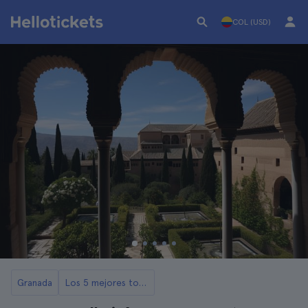
COL (USD)
Granada
Los 5 mejores tours por El Albaicín y Sacromonte en Granada