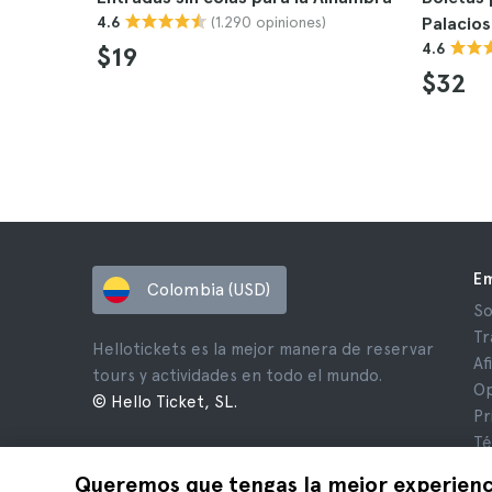
(1.290 opiniones)
4.6
Palacios
4.6
$19
$32
E
Colombia (USD)
So
Tr
Hellotickets es la mejor manera de reservar
Af
tours y actividades en todo el mundo.
Op
© Hello Ticket, SL.
Pr
Té
Av
Queremos que tengas la mejor experienc