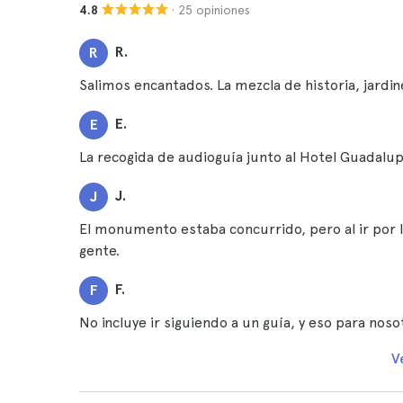
· 25 opiniones
4.8
R.
R
Salimos encantados. La mezcla de historia, jardin
E.
E
La recogida de audioguía junto al Hotel Guadalupe
J.
J
El monumento estaba concurrido, pero al ir po
gente.
F.
F
No incluye ir siguiendo a un guía, y eso para nos
V