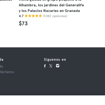
Alhambra, los jardines del Generalife
boletas p
y los Palacios Nazaríes en Granada
4.5
(1.082 opiniones)
4.7
$90
$73
da
Síguenos en
da
táctanos