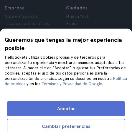
Empresa
Ciudades
Sobre nosotros
Nueva York
Trabaja con nosotros
Roma
Afiliados
París
Opiniones
Londres
Queremos que tengas la mejor experiencia
Privacidad
Granada
posible
Términos y Condiciones
Cracovia
Hellotickets utiliza cookies propias y de terceros para
Aviso Legal
Tenerife
personalizar tu experiencia y mostrarte anuncios adaptados a tus
Cookies
intereses. Al hacer clic en “Aceptar” o ajustar tus Preferencias de
cookies, aceptas el uso de tus datos personales para la
personalización de anuncios, según se describe en nuestra
Política
Ayuda
Síguenos en
de cookies
y en los
Términos y Privacidad de Google
.
Ayuda
Contáctanos
Aceptar
Cambiar preferencias