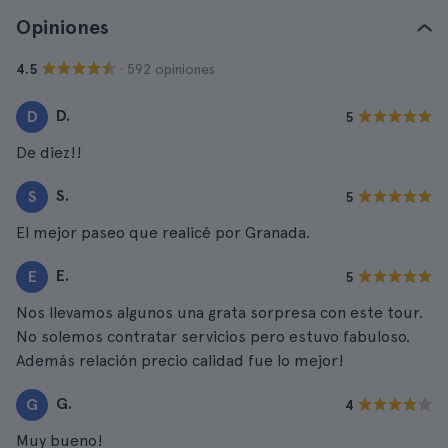
Opiniones
· 592 opiniones
4.5
D.
D
5
De diez!!
S.
S
5
El mejor paseo que realicé por Granada.
E.
E
5
Nos llevamos algunos una grata sorpresa con este tour.
No solemos contratar servicios pero estuvo fabuloso.
Además relación precio calidad fue lo mejor!
G.
G
4
Muy bueno!