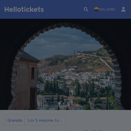
COL (USD)
Granada
Los 5 mejores tours por El Albaicín y Sacromonte en Granada