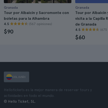
Granada
Granada
Tour por Albaicín y Sacromonte con
Tour por Albaicín
boletas para la Alhambra
visita a la Capilla 
(567 opiniones)
4.5
de Granada
(675 
4.5
$90
$60
COL (USD)
Hellotickets es la mejor manera de reservar tours y
actividades en todo el mundo.
© Hello Ticket, SL.