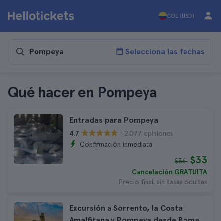
COL (USD)
Selecciona las fechas
Qué hacer en Pompeya
Entradas para Pompeya
2.077 opiniones
4.7
Confirmación inmediata
$33
$36
Cancelación GRATUITA
Precio final, sin tasas ocultas
Excursión a Sorrento, la Costa
Amalfitana y Pompeya desde Roma