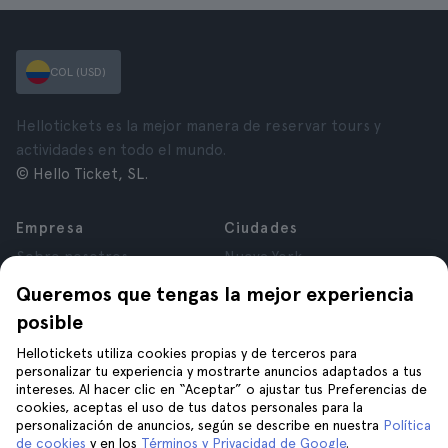
COL (USD)
Hellotickets es la mejor manera de reservar tours y
actividades en todo el mundo.
© Hello Ticket, SL.
Empresa
Ciudades
Sobre nosotros
Nueva York
Trabaja con nosotros
Roma
Queremos que tengas la mejor experiencia
Afiliados
París
posible
Opiniones
Londres
Privacidad
Granada
Hellotickets utiliza cookies propias y de terceros para
personalizar tu experiencia y mostrarte anuncios adaptados a tus
Términos y Condiciones
Cracovia
intereses. Al hacer clic en “Aceptar” o ajustar tus Preferencias de
Aviso Legal
Tenerife
cookies, aceptas el uso de tus datos personales para la
Cookies
personalización de anuncios, según se describe en nuestra
Política
de cookies
y en los
Términos y Privacidad de Google
.