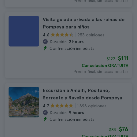
Precio final, sin tasas ocultas
Visita guiada privada a las ruinas de
Pompeya para niños
953 opiniones
4.6
Duración:
2 hours
Confirmación inmediata
$111
$122
Cancelación GRATUITA
Precio final, sin tasas ocultas
Excursión a Amalfi, Positano,
Sorrento y Ravello desde Pompeya
1.393 opiniones
4.7
Duración:
9 hours
Confirmación inmediata
$76
$83
Cancelación GRATUITA