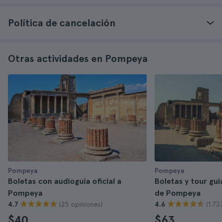
Política de cancelación
Otras actividades en Pompeya
Pompeya
Pompeya
Boletas con audioguía oficial a
Boletas y tour gui
Pompeya
de Pompeya
(25 opiniones)
(1.73
4.7
4.6
$40
$63