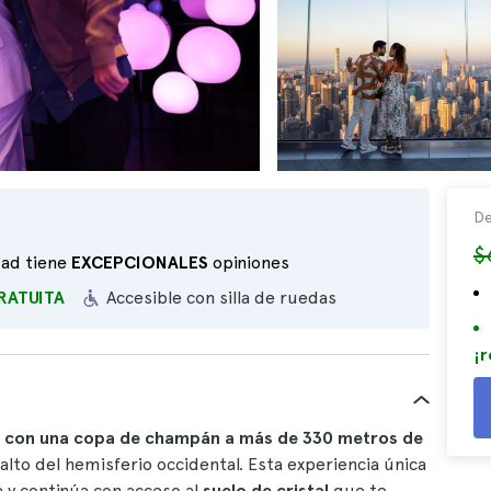
De
$
dad tiene
EXCEPCIONALES
opiniones
RATUITA
Accesible con silla de ruedas
¡r
s con una copa de champán a más de 330 metros de
alto del hemisferio occidental. Esta experiencia única
 y continúa con acceso al
suelo de cristal
que te