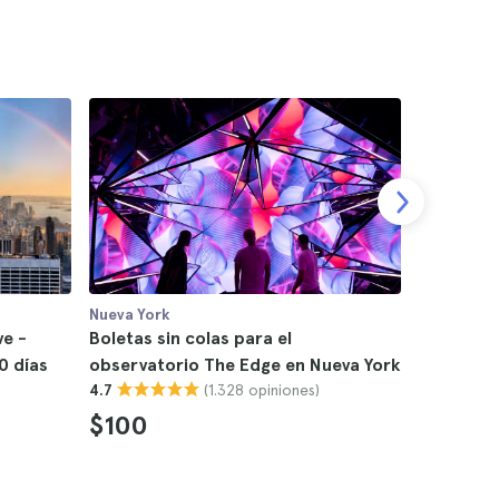
Nueva York
Nueva York
ve -
Boletas sin colas para el
Boletas s
10 días
observatorio The Edge en Nueva York
observato
(1.328 opiniones)
4.7
4.6
$100
$83