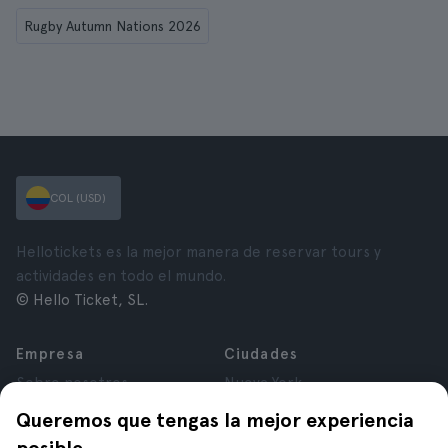
Rugby Autumn Nations 2026
COL (USD)
Hellotickets es la mejor manera de reservar tours y
actividades en todo el mundo.
© Hello Ticket, SL.
Empresa
Ciudades
Sobre nosotros
Nueva York
Trabaja con nosotros
Roma
Queremos que tengas la mejor experiencia
Afiliados
París