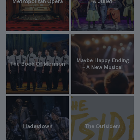
Metropolitan Opera
& Juliet
Maybe Happy Ending
The Book Of Mormon
- A New Musical
Hadestown
The Outsiders