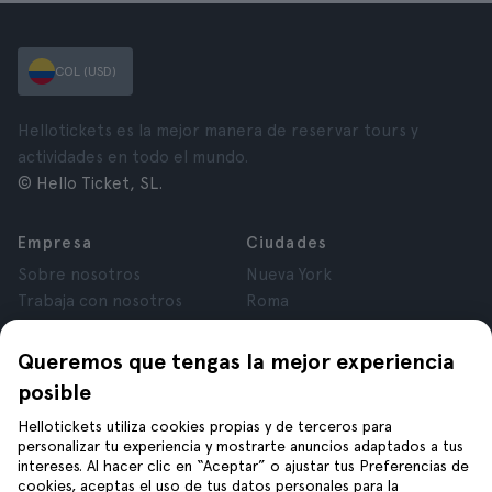
COL (USD)
Hellotickets es la mejor manera de reservar tours y
actividades en todo el mundo.
© Hello Ticket, SL.
Empresa
Ciudades
Sobre nosotros
Nueva York
Trabaja con nosotros
Roma
Afiliados
París
Opiniones
Londres
Queremos que tengas la mejor experiencia
Privacidad
Granada
posible
Términos y Condiciones
Cracovia
Hellotickets utiliza cookies propias y de terceros para
Aviso Legal
Tenerife
personalizar tu experiencia y mostrarte anuncios adaptados a tus
Cookies
intereses. Al hacer clic en “Aceptar” o ajustar tus Preferencias de
cookies, aceptas el uso de tus datos personales para la