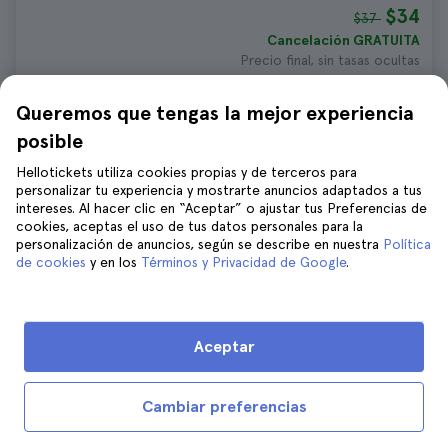
$34
$37
Cancelación GRATUITA
Precio final, sin tasas ocultas
Queremos que tengas la mejor experiencia
Entradas para el concierto de Las
posible
cuatro estaciones de Vivaldi en Viena
780 opiniones
Hellotickets utiliza cookies propias y de terceros para
4.8
personalizar tu experiencia y mostrarte anuncios adaptados a tus
Duración:
1 hour 15 minutes
intereses. Al hacer clic en “Aceptar” o ajustar tus Preferencias de
Confirmación inmediata
cookies, aceptas el uso de tus datos personales para la
personalización de anuncios, según se describe en nuestra
Política
$44
$48
de cookies
y en los
Términos y Privacidad de Google
.
Cancelación GRATUITA
Precio final, sin tasas ocultas
Aceptar
Vienna Pass
1.302 opiniones
4.7
Confirmación inmediata
Cambiar preferencias
$121
$133