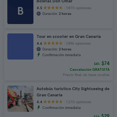
Boletas Don Omar
B
1.870 opiniones
4.5
Duración:
2 horas
Tour en scooter en Gran Canaria
1.896 opiniones
4.6
Duración:
2 horas
Confirmación inmediata
$74
$81
Cancelación GRATUITA
Precio final, sin tasas ocultas
Autobús turístico City Sightseeing de
Gran Canaria
1.370 opiniones
4.4
Confirmación inmediata
$29
$31