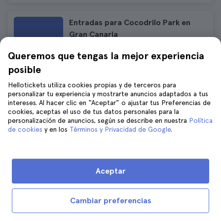
Entradas para Cocodrilo Park en
Gran Canaria
981 opiniones
4.6
Queremos que tengas la mejor experiencia
$16
$17
posible
Precio final, sin tasas ocultas
Hellotickets utiliza cookies propias y de terceros para
personalizar tu experiencia y mostrarte anuncios adaptados a tus
intereses. Al hacer clic en “Aceptar” o ajustar tus Preferencias de
Excursión al volcán de Gran Canaria
cookies, aceptas el uso de tus datos personales para la
hasta el atardecer
personalización de anuncios, según se describe en nuestra
Política
de cookies
y en los
Términos y Privacidad de Google
.
1.174 opiniones
4.5
Duración:
from 7 to 10 hours
$135
$148
Cancelación GRATUITA
Aceptar
Precio final, sin tasas ocultas
Cambiar preferencias
Visita guiada a la fábrica de Ron
Arehucas en Gran Canaria