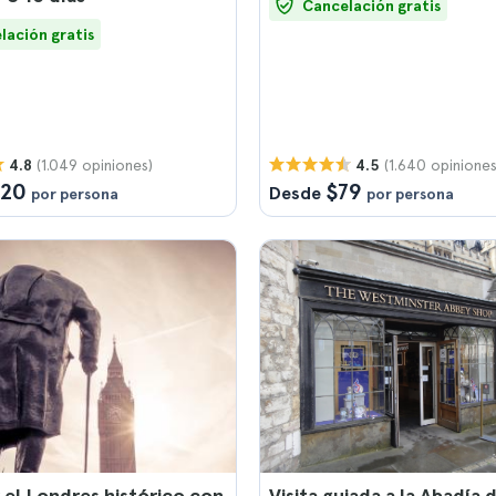
Cancelación gratis
lación gratis
(1.049 opiniones)
(1.640 opiniones
4.8
4.5
120
$79
Desde
por persona
por persona
 el Londres histórico con
Visita guiada a la Abadía 