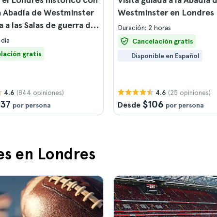
 la Abadía de Westminster
Westminster en Londres
a a las Salas de guerra de
Duración: 2 horas
l
 día
Cancelación gratis
lación gratis
Disponible en Español
(844 opiniones)
(25 opiniones)
4.6
4.6
137
$106
Desde
por persona
por persona
es en Londres