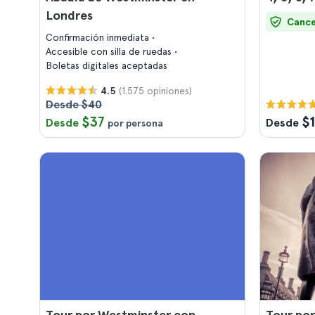
Londres
Cance
Confirmación inmediata
Accesible con silla de ruedas
Boletas digitales aceptadas
(1.575 opiniones)
4.5
Desde $40
$37
$
Desde
Desde
por persona
Tour por Westminster con
Tour por