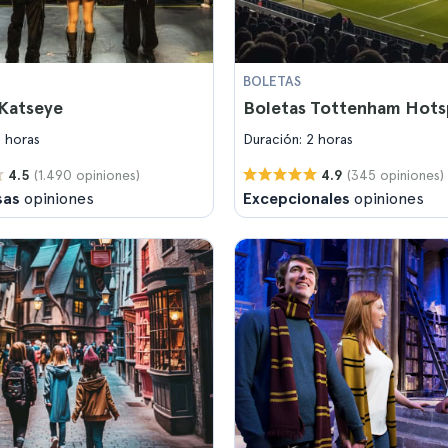
BOLETAS
 Katseye
Boletas Tottenham Hots
2 horas
Duración: 2 horas
(1.490 opiniones)
(345 opiniones)
4.5
4.9
sas
opiniones
Excepcionales
opiniones