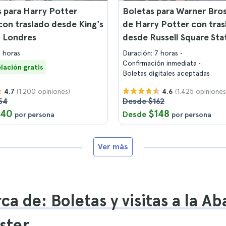
 para Harry Potter
Boletas para Warner Bros
con traslado desde King's
de Harry Potter con tras
n Londres
desde Russell Square Sta
7 horas
Duración: 7 horas
Confirmación inmediata
lación gratis
Boletas digitales aceptadas
(1.200 opiniones)
(1.425 opiniones
4.7
4.6
54
Desde $162
140
$148
Desde
por persona
por persona
Ver más
ca de: Boletas y visitas a la Ab
ster