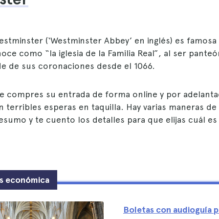
estminster (‘Westminster Abbey’ en inglés) es famos
oce como “la iglesia de la Familia Real”, al ser panteó
e de sus coronaciones desde el 1066.
e compres su entrada de forma online y por adelanta
 terribles esperas en taquilla. Hay varias maneras de
resumo y te cuento los detalles para que elijas cuál es
ás económica
Boletas con audioguía p