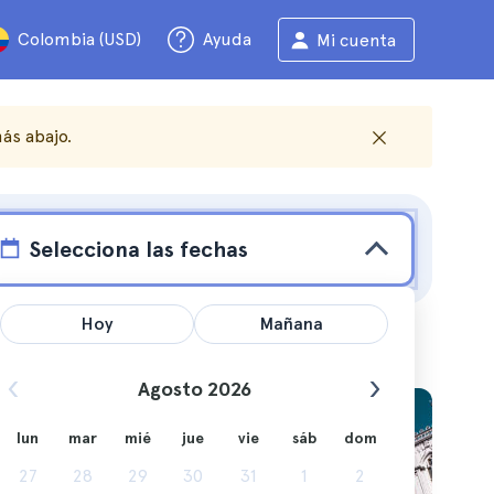
Colombia (USD)
Ayuda
Mi cuenta
ás abajo.
Selecciona las fechas
Hoy
Mañana
Agosto 2026
lun
mar
mié
jue
vie
sáb
dom
itante.
27
28
29
30
31
1
2