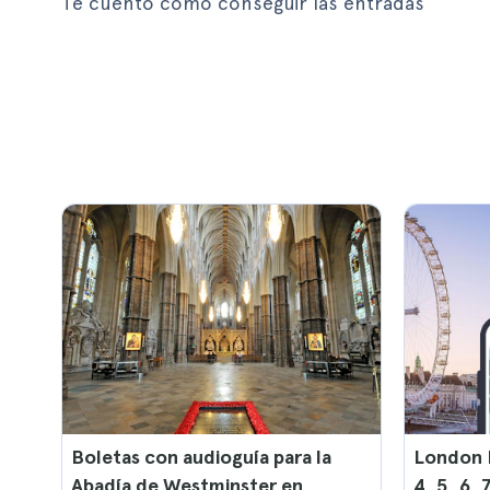
Te cuento cómo conseguir las entradas
Boletas con audioguía para la
London P
Abadía de Westminster en
4, 5, 6, 