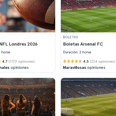
BOLETAS
 NFL Londres 2026
Boletas Arsenal FC
2 horas
Duración: 2 horas
(1.170 opiniones)
(234 opiniones)
4.7
4.5
nales
opiniones
Maravillosas
opiniones