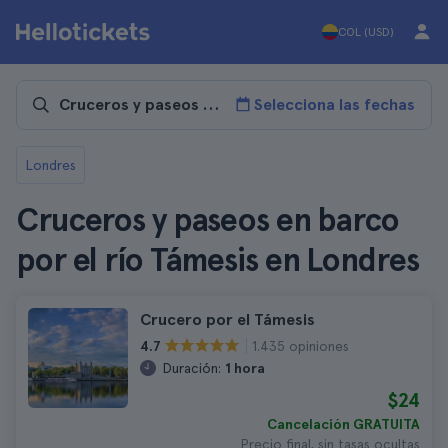
COL (USD)
Selecciona las fechas
Londres
Cruceros y paseos en barco
por el río Támesis en Londres
Crucero por el Támesis
1.435 opiniones
4.7
Duración:
1 hora
$24
Cancelación GRATUITA
Precio final, sin tasas ocultas