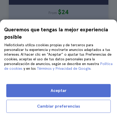
$24
From
1 hora
Queremos que tengas la mejor experiencia
posible
Frecuencia cada 30 o 40 minutos
Hellotickets utiliza cookies propias y de terceros para
personalizar tu experiencia y mostrarte anuncios adaptados a tus
Sin comida
intereses. Al hacer clic en “Aceptar” o ajustar tus Preferencias de
cookies, aceptas el uso de tus datos personales para la
personalización de anuncios, según se describe en nuestra
Política
Reserva ahora
de cookies
y en los
Términos y Privacidad de Google
.
Aceptar
Crucero por el Támesis al atardecer
Cambiar preferencias