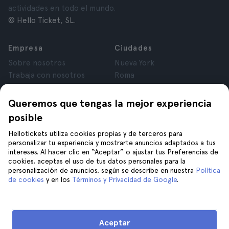
actividades en todo el mundo.
© Hello Ticket, SL.
Empresa
Ciudades
Sobre nosotros
Nueva York
Trabaja con nosotros
Roma
Afiliados
París
Opiniones
Londres
Queremos que tengas la mejor experiencia
Privacidad
Granada
posible
Términos y Condiciones
Cracovia
Hellotickets utiliza cookies propias y de terceros para
Aviso Legal
Tenerife
personalizar tu experiencia y mostrarte anuncios adaptados a tus
Cookies
intereses. Al hacer clic en “Aceptar” o ajustar tus Preferencias de
cookies, aceptas el uso de tus datos personales para la
personalización de anuncios, según se describe en nuestra
Política
Ayuda
Síguenos en
de cookies
y en los
Términos y Privacidad de Google
.
Ayuda
Contáctanos
Aceptar