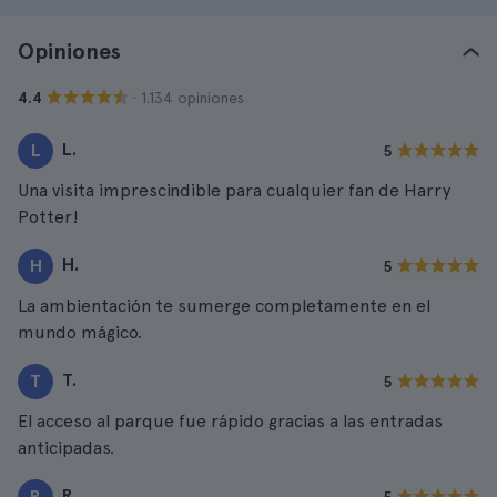
Opiniones
· 1.134 opiniones
4.4
L.
L
5
Una visita imprescindible para cualquier fan de Harry
Potter!
H.
H
5
La ambientación te sumerge completamente en el
mundo mágico.
T.
T
5
El acceso al parque fue rápido gracias a las entradas
anticipadas.
R.
R