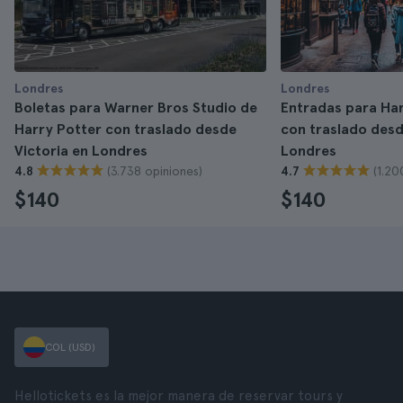
Londres
Londres
Boletas para Warner Bros Studio de
Entradas para Har
Harry Potter con traslado desde
con traslado desd
Victoria en Londres
Londres
(3.738 opiniones)
(1.20
4.8
4.7
$140
$140
COL (USD)
Hellotickets es la mejor manera de reservar tours y