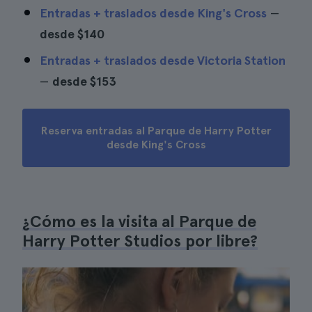
Entradas + traslados desde King's Cross
—
desde
$140
Entradas + traslados desde Victoria Station
—
desde
$153
Reserva entradas al Parque de Harry Potter
desde King's Cross
¿Cómo es la visita al Parque de
Harry Potter Studios por libre?