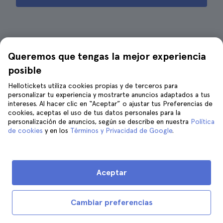
¿Es recomendable ir con niños al
Queremos que tengas la mejor experiencia
Parque de Harry Potter Studios?
posible
Hellotickets utiliza cookies propias y de terceros para
personalizar tu experiencia y mostrarte anuncios adaptados a tus
intereses. Al hacer clic en “Aceptar” o ajustar tus Preferencias de
cookies, aceptas el uso de tus datos personales para la
personalización de anuncios, según se describe en nuestra
Política
de cookies
y en los
Términos y Privacidad de Google
.
Aceptar
Cambiar preferencias