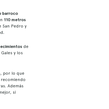
lo barroco
on
110 metros
de San Pedro y
ad.
tecimientos
de
 Gales y los
, por lo que
te recomiendo
eras. Además
ejor, si