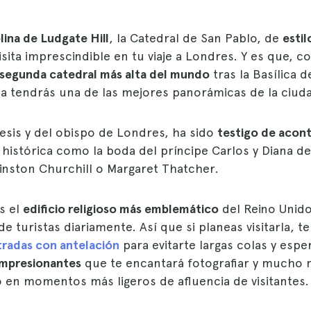
olina de Ludgate Hill
, la Catedral de San Pablo, de
esti
visita imprescindible en tu viaje a Londres. Y es que, c
segunda catedral más alta del mundo
tras la Basílica 
a tendrás una de las mejores panorámicas de la ciud
esis y del obispo de Londres, ha sido
testigo de acon
 histórica como la boda del príncipe Carlos y Diana de
inston Churchill o Margaret Thatcher.
s el
edificio religioso más emblemático
del Reino Unido
de turistas diariamente. Así que si planeas visitarla, 
tradas con antelación
para evitarte largas colas y esp
impresionantes
que te encantará fotografiar y mucho m
 en momentos más ligeros de afluencia de visitantes.