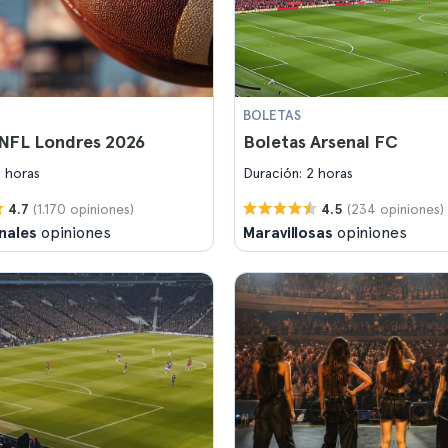
BOLETAS
 NFL Londres 2026
Boletas Arsenal FC
2 horas
Duración: 2 horas
(1.170 opiniones)
(234 opiniones)
4.7
4.5
nales
opiniones
Maravillosas
opiniones