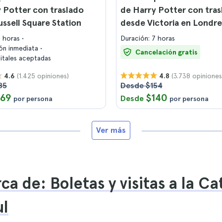
 Potter con traslado
de Harry Potter con tras
ssell Square Station
desde Victoria en Londre
7 horas
Duración: 7 horas
ón inmediata
Cancelación gratis
gitales aceptadas
(1.425 opiniones)
(3.738 opiniones
4.6
4.8
85
Desde $154
169
$140
Desde
por persona
por persona
Ver más
ca de: Boletas y visitas a la Ca
ul