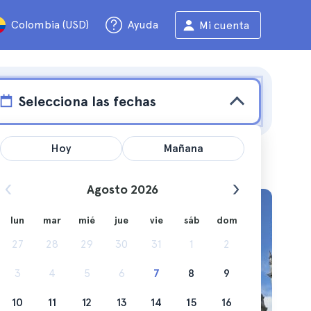
Colombia (USD)
Ayuda
Mi cuenta
Selecciona las fechas
Hoy
Mañana
Agosto 2026
lun
mar
mié
jue
vie
sáb
dom
27
28
29
30
31
1
2
3
4
5
6
7
8
9
10
11
12
13
14
15
16