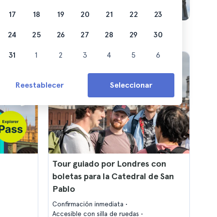
17
18
19
20
21
22
23
24
25
26
27
28
29
30
31
1
2
3
4
5
6
Reestablecer
Seleccionar
Tour guiado por Londres con
boletas para la Catedral de San
Pablo
Confirmación inmediata
Accesible con silla de ruedas