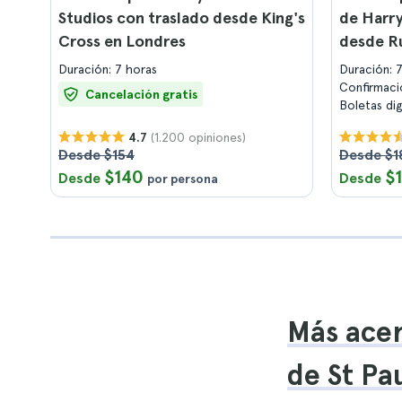
Studios con traslado desde King's
de Harry
Cross en Londres
desde Ru
Duración: 7 horas
Duración: 
Confirmaci
Cancelación gratis
Boletas di
(1.200 opiniones)
4.7
Desde $154
Desde $1
$140
$
Desde
Desde
por persona
Más acer
de St Pa