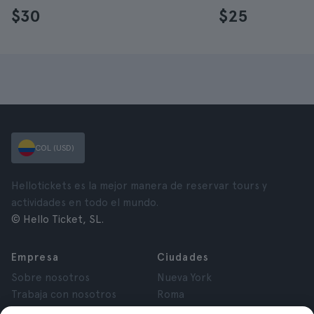
$30
$25
COL (USD)
Hellotickets es la mejor manera de reservar tours y
actividades en todo el mundo.
© Hello Ticket, SL.
Empresa
Ciudades
Sobre nosotros
Nueva York
Trabaja con nosotros
Roma
Afiliados
París