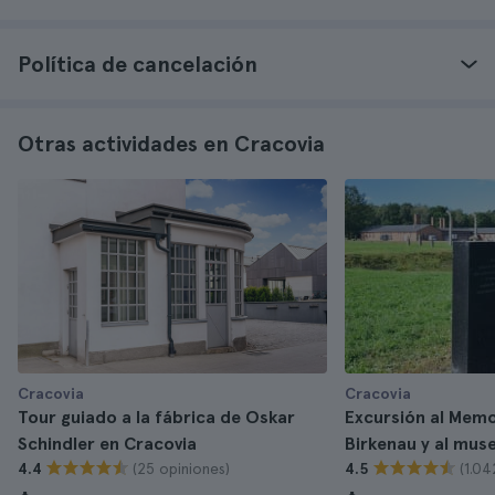
Política de cancelación
Otras actividades en Cracovia
Cracovia
Cracovia
Tour guiado a la fábrica de Oskar
Excursión al Memo
Schindler en Cracovia
Birkenau y al mus
(25 opiniones)
(1.04
4.4
4.5