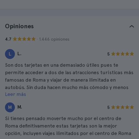
Opiniones
· 1.446 opiniones
4.7
L.
L
5
Son dos tarjetas en una demasiado útiles pues te
permite acceder a dos de las atracciones turísticas más
famosas de Roma y viajar de manera ilimitada en
autobús. Sin duda hacen mucho más cómodo y menos
Leer más
complicado tu viaje por Roma.
M.
M
5
Si tienes pensado moverte mucho por el centro de
Roma definitivamente estas tarjetas son la mejor
opción, incluyen viajes ilimitados por el centro de Roma