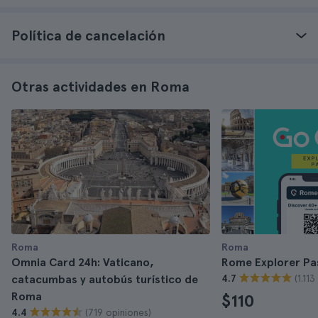
Política de cancelación
Otras actividades en Roma
Roma
Roma
Omnia Card 24h: Vaticano,
Rome Explorer Pa
(1.11
catacumbas y autobús turístico de
4.7
Roma
$110
(719 opiniones)
4.4