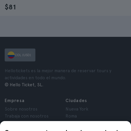
$81
COL (USD)
Hellotickets es la mejor manera de reservar tours y
actividades en todo el mundo.
© Hello Ticket, SL.
Empresa
Ciudades
Sobre nosotros
Nueva York
Trabaja con nosotros
Roma
Afiliados
París
Opiniones
Londres