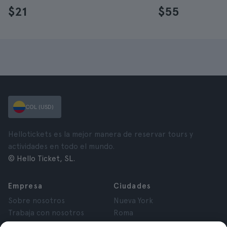
$21
$55
COL (USD)
Hellotickets es la mejor manera de reservar tours y
actividades en todo el mundo.
© Hello Ticket, SL.
Empresa
Ciudades
Sobre nosotros
Nueva York
Trabaja con nosotros
Roma
Afiliados
París