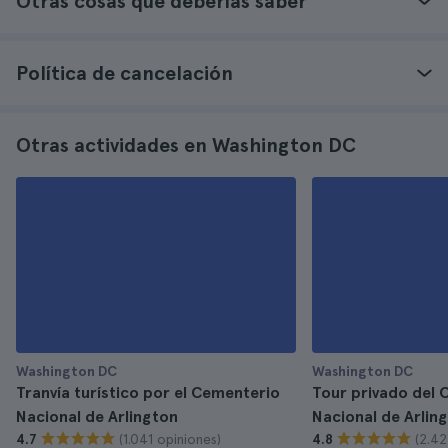
Otras cosas que deberías saber
Política de cancelación
Otras actividades en Washington DC
Washington DC
Washington DC
Tranvía turístico por el Cementerio
Tour privado del 
Nacional de Arlington
Nacional de Arlin
(1.041 opiniones)
(2.42
4.7
4.8