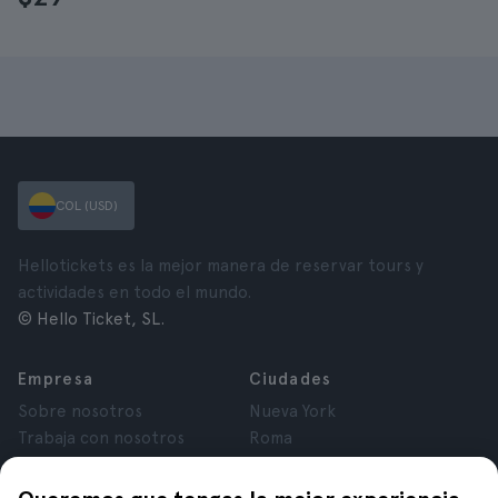
COL (USD)
Hellotickets es la mejor manera de reservar tours y
actividades en todo el mundo.
© Hello Ticket, SL.
Empresa
Ciudades
Sobre nosotros
Nueva York
Trabaja con nosotros
Roma
Afiliados
París
Opiniones
Londres