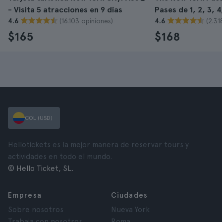
- Visita 5 atracciones en 9 días
Pases de 1, 2, 3, 4
(16.103 opiniones)
(2.31
4.6
4.6
$165
$168
COL (USD)
Hellotickets es la mejor manera de reservar tours y
actividades en todo el mundo.
© Hello Ticket, SL.
Empresa
Ciudades
Sobre nosotros
Nueva York
Trabaja con nosotros
Roma