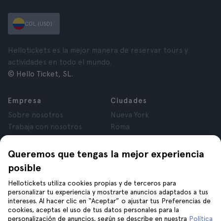
COL (USD)
Hellotickets es la mejor manera de reservar tours y
actividades en todo el mundo.
© Hello Ticket, SL.
Empresa
Ciudades
Sobre nosotros
Nueva York
Trabaja con nosotros
Roma
Afiliados
París
Opiniones
Londres
Queremos que tengas la mejor experiencia
Privacidad
Granada
posible
Términos y Condiciones
Cracovia
Hellotickets utiliza cookies propias y de terceros para
Aviso Legal
Tenerife
personalizar tu experiencia y mostrarte anuncios adaptados a tus
Cookies
intereses. Al hacer clic en “Aceptar” o ajustar tus Preferencias de
cookies, aceptas el uso de tus datos personales para la
personalización de anuncios, según se describe en nuestra
Política