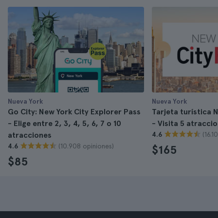
Nueva York
Nueva York
Go City: New York City Explorer Pass
Tarjeta turística
- Elige entre 2, 3, 4, 5, 6, 7 o 10
- Visita 5 atracci
(16.1
atracciones
4.6
(10.908 opiniones)
4.6
$165
$85