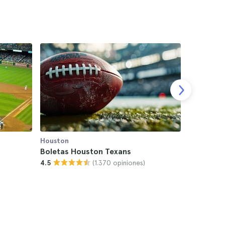
Houston
Houston
Boletas Houston Texans
Entradas 
(1.370 opiniones)
4.5
Naturale
4.5
$26