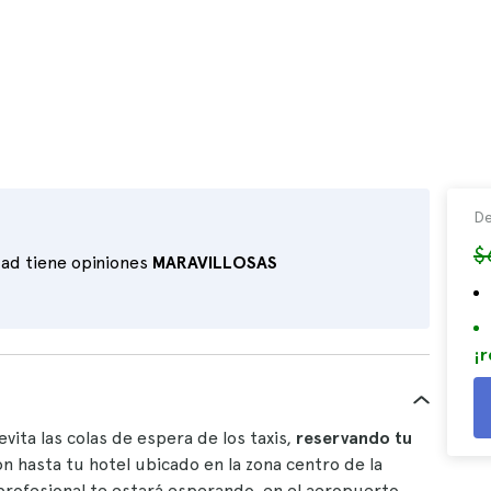
De
$
dad tiene opiniones
MARAVILLOSAS
¡r
 evita las colas de espera de los taxis,
reservando tu
 hasta tu hotel ubicado en la zona centro de la
profesional te estará esperando, en el aeropuerto