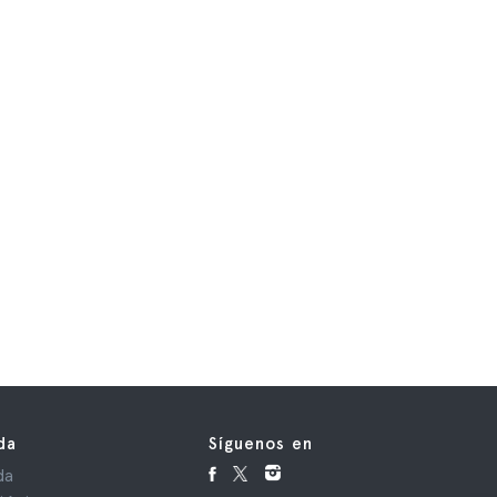
da
Síguenos en
da