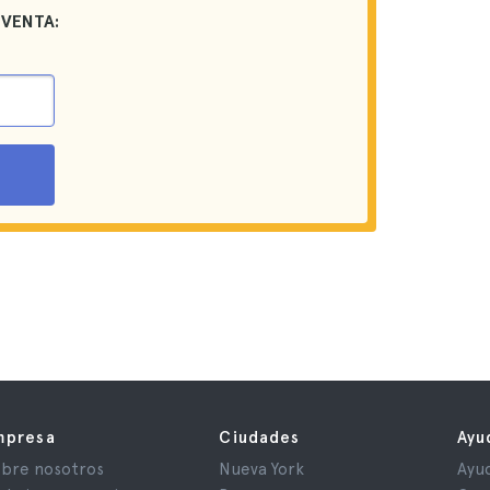
 VENTA:
mpresa
Ciudades
Ayu
bre nosotros
Nueva York
Ayu