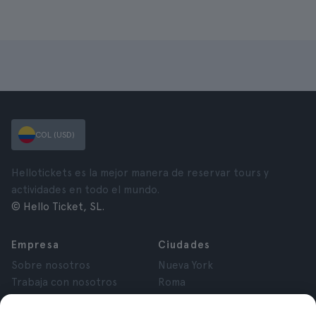
COL (USD)
Hellotickets es la mejor manera de reservar tours y
actividades en todo el mundo.
© Hello Ticket, SL.
Empresa
Ciudades
Sobre nosotros
Nueva York
Trabaja con nosotros
Roma
Afiliados
París