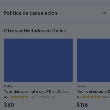
Política de cancelación
Otras actividades en Dallas
Dallas
Dallas
Tour del asesinato de JFK en Dallas
Tour del estadio 
(1.068 opiniones)
(618 
4.6
4.7
$30
$116