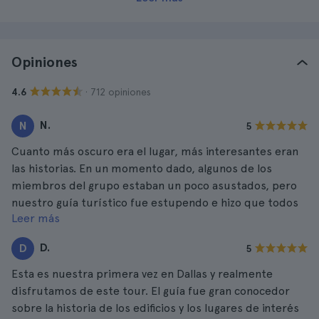
Opiniones
· 712 opiniones
4.6
N.
N
5
Cuanto más oscuro era el lugar, más interesantes eran
las historias. En un momento dado, algunos de los
miembros del grupo estaban un poco asustados, pero
nuestro guía turístico fue estupendo e hizo que todos
Leer más
se sintieran seguros y bien informados sobre las
muertes que ocurrieron en los alrededores de Dallas
D.
D
5
Esta es nuestra primera vez en Dallas y realmente
disfrutamos de este tour. El guía fue gran conocedor
sobre la historia de los edificios y los lugares de interés