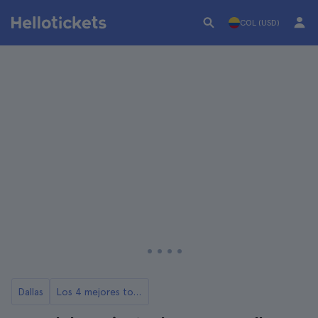
COL (USD)
Dallas
Los 4 mejores tours sobre JFK en Dallas.