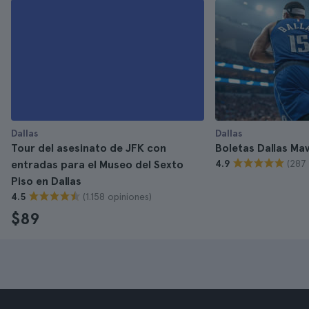
Dallas
Dallas
Tour del asesinato de JFK con
Boletas Dallas Ma
(287 
entradas para el Museo del Sexto
4.9
Piso en Dallas
(1.158 opiniones)
4.5
$89