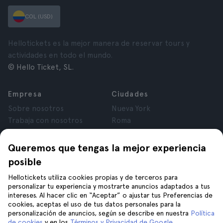
COL (USD)
Hellotickets es la mejor manera de reservar tours y
actividades en todo el mundo.
© Hello Ticket, SL.
Empresa
Ciudades
Sobre nosotros
Nueva York
Trabaja con nosotros
Roma
Afiliados
París
Opiniones
Londres
Queremos que tengas la mejor experiencia
Privacidad
Granada
posible
Términos y Condiciones
Cracovia
Hellotickets utiliza cookies propias y de terceros para
Aviso Legal
Tenerife
personalizar tu experiencia y mostrarte anuncios adaptados a tus
Cookies
intereses. Al hacer clic en “Aceptar” o ajustar tus Preferencias de
cookies, aceptas el uso de tus datos personales para la
personalización de anuncios, según se describe en nuestra
Política
Ayuda
Síguenos en
de cookies
y en los
Términos y Privacidad de Google
.