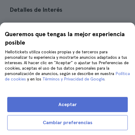
Detalles de Interés
Ubicación
: Se ubica en la Plaza Enrique
Queremos que tengas la mejor experiencia
García Herrera del centro de la ciudad de
posible
Málaga.
Hellotickets utiliza cookies propias y de terceros para
Precio
: Los niños menores de 14 años
personalizar tu experiencia y mostrarte anuncios adaptados a tus
intereses. Al hacer clic en “Aceptar” o ajustar tus Preferencias de
pueden entrar gratis, mientras que los
cookies, aceptas el uso de tus datos personales para la
adultos deben pagar una tarifa que oscila
personalización de anuncios, según se describe en nuestra
Política
de cookies
y en los
Términos y Privacidad de Google
.
entre los 2 y los 4 euros,
aproximadamente. También puedes
planificar una visita grupal con la que
Aceptar
puedes pagar hasta 2 euros por persona si
el grupo se compone de al menos
Cambiar preferencias
10visitantes.