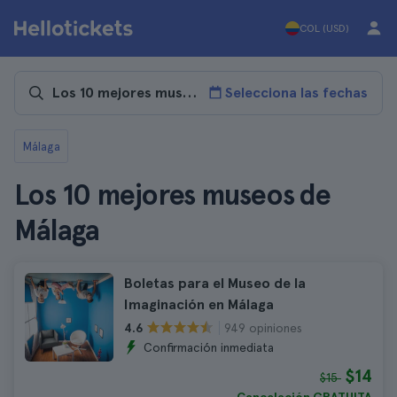
COL (USD)
Selecciona las fechas
Málaga
Los 10 mejores museos de
Málaga
Boletas para el Museo de la
Imaginación en Málaga
949 opiniones
4.6
Confirmación inmediata
$14
$15