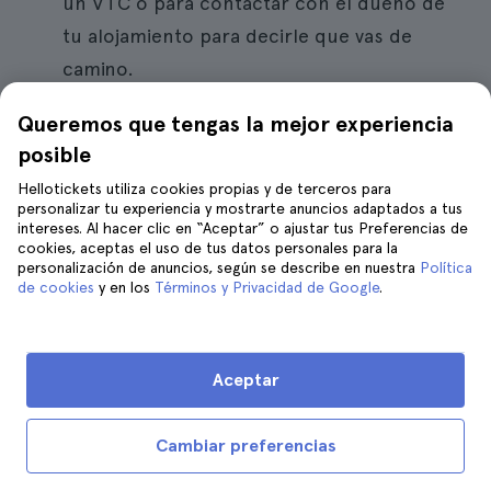
un VTC o para contactar con el dueño de
tu alojamiento para decirle que vas de
camino.
No hay zonas de fumadores
. Una vez pases
Queremos que tengas la mejor experiencia
en control de seguridad no hay sitios
posible
exteriores en los que puedas fumar así
Hellotickets utiliza cookies propias y de terceros para
que tenlo en cuenta. Tampoco se pueden
personalizar tu experiencia y mostrarte anuncios adaptados a tus
intereses. Al hacer clic en “Aceptar” o ajustar tus Preferencias de
utilizar cigarrillos electrónicos.
cookies, aceptas el uso de tus datos personales para la
personalización de anuncios, según se describe en nuestra
Política
No hay avisos por megafonía
. Si tu vuelo se
de cookies
y en los
Términos y Privacidad de Google
.
retrasa o cambia de puerta de embarque
tendrás que fijarte en las pantallas que hay
Aceptar
repartidas por todo el aeropuerto, porque
no necesariamente van a avisarte del
Cambiar preferencias
embarque o del cambio de otro modo.
Está abierto 24 horas
. Esto te será útil si tu