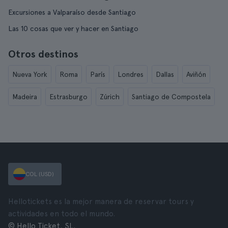
Excursiones a Valparaíso desde Santiago
Las 10 cosas que ver y hacer en Santiago
Otros destinos
Nueva York
Roma
París
Londres
Dallas
Aviñón
Madeira
Estrasburgo
Zúrich
Santiago de Compostela
COL (USD)
Hellotickets es la mejor manera de reservar tours y
actividades en todo el mundo.
© Hello Ticket, SL.