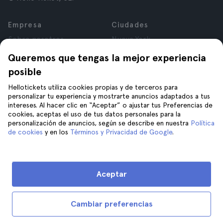
Empresa
Ciudades
Sobre nosotros
Nueva York
Trabaja con nosotros
Roma
Queremos que tengas la mejor experiencia
Afiliados
París
posible
Opiniones
Londres
Privacidad
Granada
Hellotickets utiliza cookies propias y de terceros para
personalizar tu experiencia y mostrarte anuncios adaptados a tus
Términos y Condiciones
Cracovia
intereses. Al hacer clic en “Aceptar” o ajustar tus Preferencias de
Aviso Legal
Tenerife
cookies, aceptas el uso de tus datos personales para la
Cookies
personalización de anuncios, según se describe en nuestra
Política
de cookies
y en los
Términos y Privacidad de Google
.
Ayuda
Síguenos en
Ayuda
Aceptar
Contáctanos
Cambiar preferencias