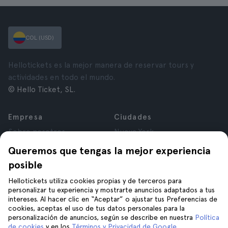
COL (USD)
Hellotickets es la mejor manera de reservar tours y
actividades en todo el mundo.
© Hello Ticket, SL.
Empresa
Ciudades
Sobre nosotros
Nueva York
Trabaja con nosotros
Roma
Queremos que tengas la mejor experiencia
Afiliados
París
posible
Opiniones
Londres
Privacidad
Granada
Hellotickets utiliza cookies propias y de terceros para
personalizar tu experiencia y mostrarte anuncios adaptados a tus
Términos y Condiciones
Cracovia
intereses. Al hacer clic en “Aceptar” o ajustar tus Preferencias de
Aviso Legal
Tenerife
cookies, aceptas el uso de tus datos personales para la
Cookies
personalización de anuncios, según se describe en nuestra
Política
de cookies
y en los
Términos y Privacidad de Google
.