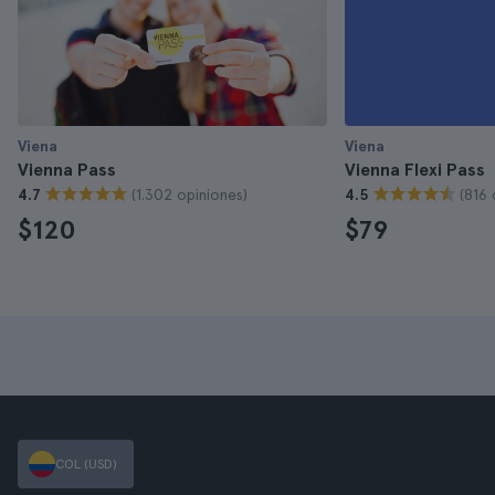
Viena
Viena
Vienna Pass
Vienna Flexi Pass
(1.302 opiniones)
(816 
4.7
4.5
$120
$79
COL (USD)