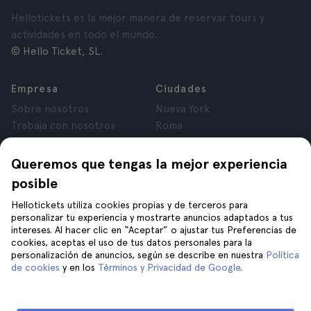
Hellotickets es la mejor manera de reservar tours y
actividades en todo el mundo.
© Hello Ticket, SL.
Empresa
Ciudades
Sobre nosotros
Nueva York
Trabaja con nosotros
Roma
Afiliados
París
Opiniones
Londres
Queremos que tengas la mejor experiencia
Privacidad
Granada
posible
Términos y Condiciones
Cracovia
Hellotickets utiliza cookies propias y de terceros para
Aviso Legal
Tenerife
personalizar tu experiencia y mostrarte anuncios adaptados a tus
Cookies
intereses. Al hacer clic en “Aceptar” o ajustar tus Preferencias de
cookies, aceptas el uso de tus datos personales para la
personalización de anuncios, según se describe en nuestra
Política
Ayuda
Síguenos en
de cookies
y en los
Términos y Privacidad de Google
.
Ayuda
Contáctanos