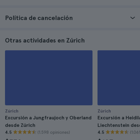
Política de cancelación
Otras actividades en Zúrich
Zúrich
Zúrich
Excursión a Jungfraujoch y Oberland
Excursión a Heidil
desde Zúrich
Liechtenstein des
(1.598 opiniones)
(1.06
4.5
4.5