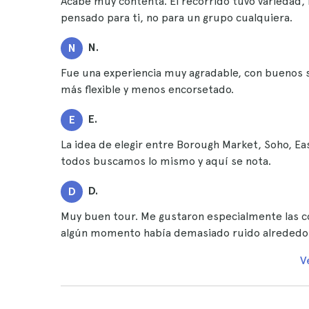
Acabé muy contenta. El recorrido tuvo variedad, 
pensado para ti, no para un grupo cualquiera.
N.
N
Fue una experiencia muy agradable, con buenos sab
más flexible y menos encorsetado.
E.
E
La idea de elegir entre Borough Market, Soho, E
todos buscamos lo mismo y aquí se nota.
D.
D
Muy buen tour. Me gustaron especialmente las co
algún momento había demasiado ruido alrededo
V