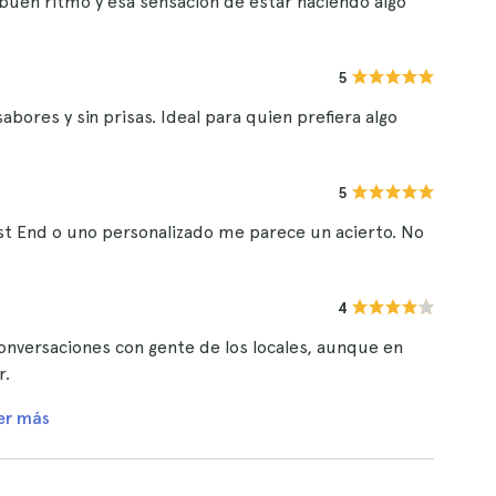
buen ritmo y esa sensación de estar haciendo algo
5
ores y sin prisas. Ideal para quien prefiera algo
5
ast End o uno personalizado me parece un acierto. No
4
nversaciones con gente de los locales, aunque en
r.
er más