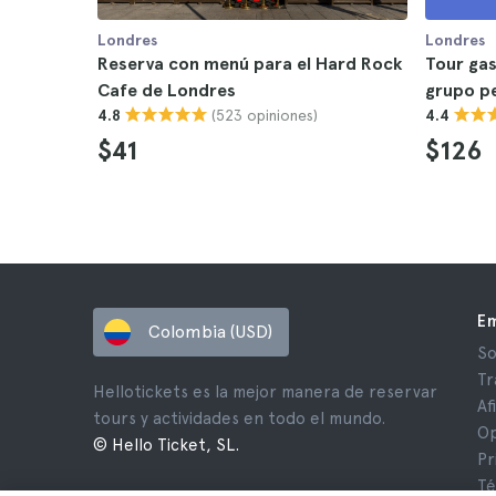
Londres
Londres
Reserva con menú para el Hard Rock
Tour ga
Cafe de Londres
grupo p
(523 opiniones)
4.8
4.4
$41
$126
E
Colombia (USD)
So
Tr
Hellotickets es la mejor manera de reservar
Af
tours y actividades en todo el mundo.
Op
© Hello Ticket, SL.
Pr
Té