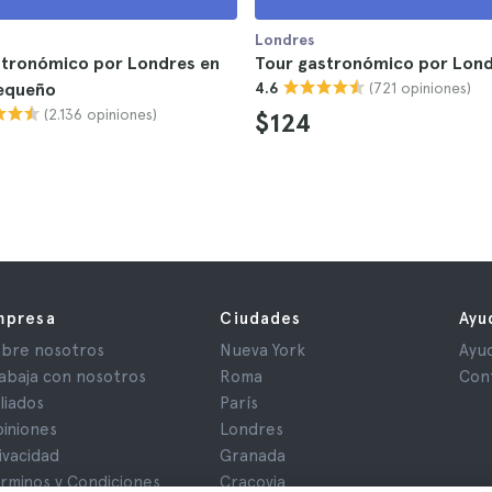
Londres
stronómico por Londres en
Tour gastronómico por Lon
(721 opiniones)
equeño
4.6
(2.136 opiniones)
$124
mpresa
Ciudades
Ayu
bre nosotros
Nueva York
Ayu
abaja con nosotros
Roma
Con
iliados
París
iniones
Londres
ivacidad
Granada
rminos y Condiciones
Cracovia