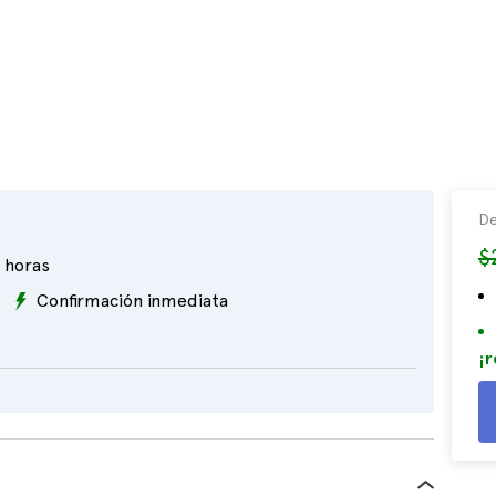
De
$
 horas
Confirmación inmediata
¡r