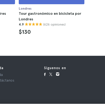
Londres
Londres
dres
Tour gastronómico en bicicleta por
Tour gas
Londres
Market e
(626 opiniones)
4.9
4.5
$130
$114
da
Síguenos en
da
táctanos