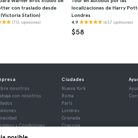
para Warner Bros Studio de
Tour en autobús por las
tter con traslado desde
localizaciones de Harry Pott
(Victoria Station)
Londres
(713 opiniones)
(637 opiniones)
4.9
$58
mpresa
Ciudades
Ayu
bre nosotros
Nueva York
Ayu
abaja con nosotros
Roma
Con
iliados
París
iniones
Londres
ivacidad
Granada
rminos y Condiciones
Cracovia
iso Legal
Tenerife
ia posible