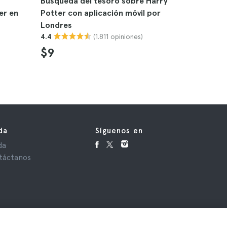
Búsqueda del tesoro sobre Harry
Tour por 
er en
Potter con aplicación móvil por
Potter y 
Londres
4.7
(1.811 opiniones)
4.4
$40
$9
da
Síguenos en
da
táctanos