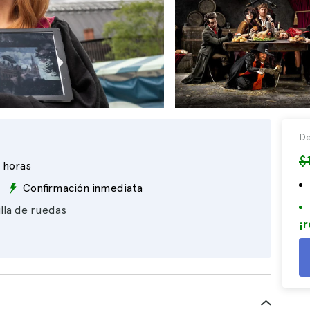
De
$
 horas
Confirmación inmediata
illa de ruedas
¡r