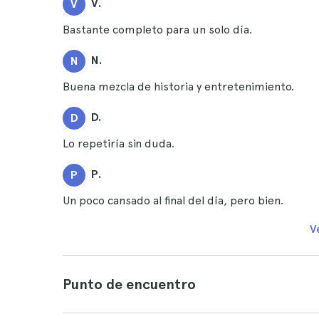
V.
V
Bastante completo para un solo día.
N.
N
Buena mezcla de historia y entretenimiento.
D.
D
Lo repetiría sin duda.
P.
P
Un poco cansado al final del día, pero bien.
V
Punto de encuentro