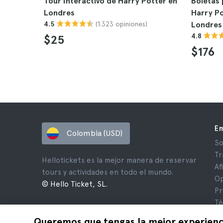
Tour Interactivo de Harry Potter en
Boletas 
Londres
Harry Po
(1.323 opiniones)
4.5
Londres 
4.8
$25
$176
E
Colombia (USD)
So
Tr
Hellotickets es la mejor manera de reservar
Af
tours y actividades en todo el mundo.
Op
© Hello Ticket, SL.
Pr
Té
Av
Queremos que tengas la mejor experienc