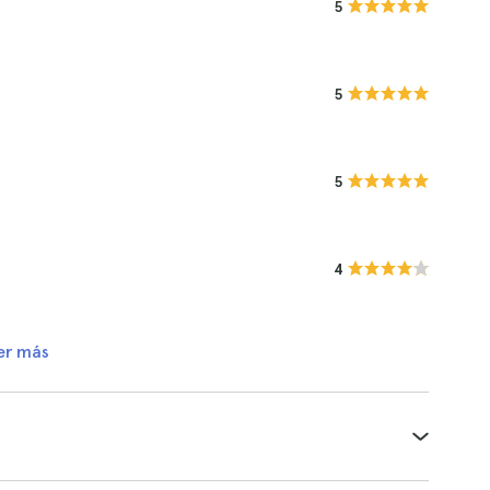
5
5
5
4
er más