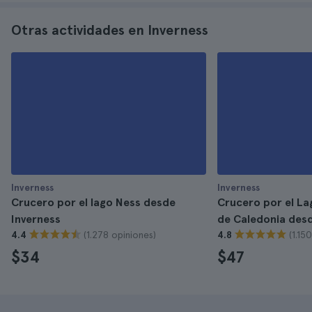
Otras actividades en Inverness
Inverness
Inverness
Crucero por el lago Ness desde
Crucero por el La
Inverness
de Caledonia des
(1.278 opiniones)
(1.15
4.4
4.8
$34
$47