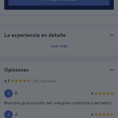
La experiencia en detalle
Leer más
Opiniones
· 942 opiniones
4.3
Z.
Z
5
Nuestro guía resulto ser una gran cuentista y narrador!
J.
J
4