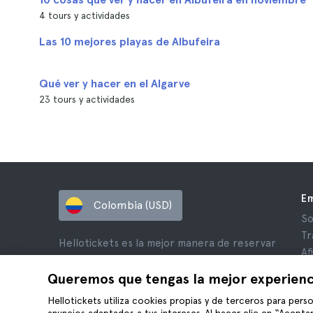
4 tours y actividades
Las 10 mejores playas de Albufeira
Qué ver y hacer en el Algarve
23 tours y actividades
E
Colombia (USD)
So
Tr
Hellotickets es la mejor manera de reservar
Af
tours y actividades en todo el mundo.
Op
Queremos que tengas la mejor experienc
© Hello Ticket, SL.
Pr
Hellotickets utiliza cookies propias y de terceros para perso
Té