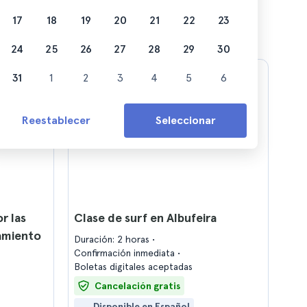
17
18
19
20
21
22
23
24
25
26
27
28
29
30
31
1
2
3
4
5
6
Reestablecer
Seleccionar
r las
Clase de surf en Albufeira
tamiento
Duración: 2 horas
Confirmación inmediata
Boletas digitales aceptadas
Cancelación gratis
Disponible en Español