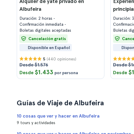
Alquiler de yate privado en
Experien
Albufeira
principi
Duración: 2 horas
Duración: 
Confirmación inmediata
Confirmaci
Boletas digitales aceptadas
Boletas di
Cancelación gratis
Cance
Disponible en Español
Dispon
(440 opiniones)
5
Desde $1.576
Desde $1
$1.433
$
Desde
Desde
por persona
Guías de Viaje de Albufeira
10 cosas que ver y hacer en Albufeira
9 tours y actividades
10 cosas que ver y hacer en Albufeira en noviembre