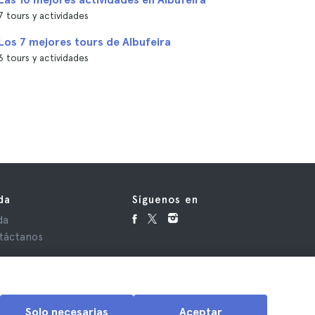
7 tours y actividades
Los 7 mejores tours de Albufeira
6 tours y actividades
da
Síguenos en
da
táctanos
Solo necesarias
Aceptar