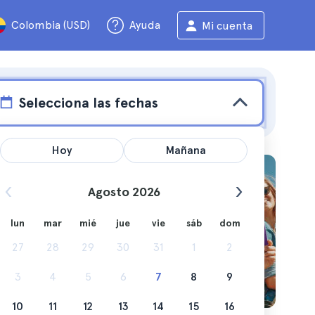
Colombia (USD)
Ayuda
Mi cuenta
Selecciona las fechas
Hoy
Mañana
Agosto 2026
lun
mar
mié
jue
vie
sáb
dom
do lo
27
28
29
30
31
1
2
3
4
5
6
7
8
9
10
11
12
13
14
15
16