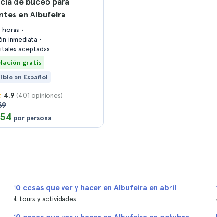
cia de buceo para
antes en Albufeira
3 horas
ón inmediata
gitales aceptadas
lación gratis
ible en Español
(401 opiniones)
4.9
69
154
por persona
10 cosas que ver y hacer en Albufeira en abril
4 tours y actividades
10 cosas que ver y hacer en Albufeira en octubre