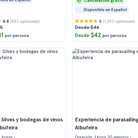
Cancelación gratis
Disponible en Español
(593 opiniones)
(1.397 opiniones)
4.8
5
45
Desde $46
41
$42
Desde
por persona
por persona
 Silves y bodegas de vinos
Experiencia de parasailin
bufeira
Albufeira
4 horas
Duración: 1 hora 30 minutos