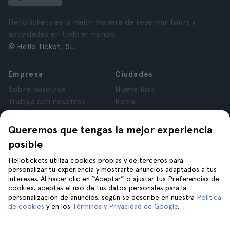
Hellotickets es la mejor manera de reservar tours y
actividades en todo el mundo.
© Hello Ticket, SL.
Empresa
Ciudades
Sobre nosotros
Nueva York
Trabaja con nosotros
Roma
Afiliados
París
Opiniones
Londres
Queremos que tengas la mejor experiencia
Privacidad
Granada
posible
Términos y Condiciones
Cracovia
Hellotickets utiliza cookies propias y de terceros para
Aviso Legal
Tenerife
personalizar tu experiencia y mostrarte anuncios adaptados a tus
Cookies
intereses. Al hacer clic en “Aceptar” o ajustar tus Preferencias de
cookies, aceptas el uso de tus datos personales para la
personalización de anuncios, según se describe en nuestra
Política
Ayuda
Síguenos en
de cookies
y en los
Términos y Privacidad de Google
.
Ayuda