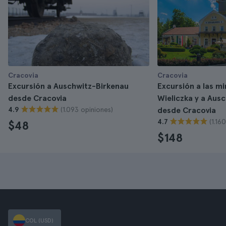
Cracovia
Cracovia
Excursión a Auschwitz-Birkenau
Excursión a las mi
desde Cracovia
Wieliczka y a Aus
(1.093 opiniones)
4.9
desde Cracovia
(1.16
4.7
$48
$148
COL (USD)