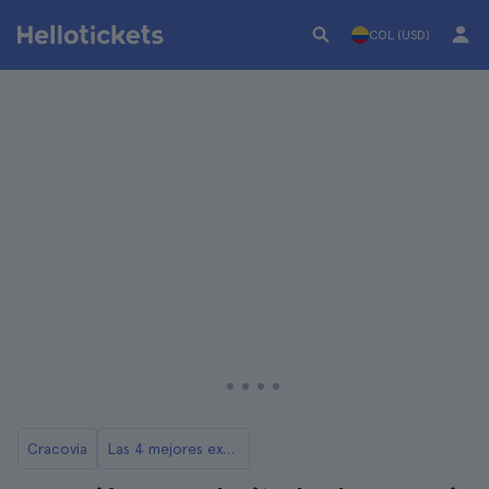
COL (USD)
Cracovia
Las 4 mejores excursiones a Auschwitz desde Cracovia