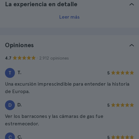
La experiencia en detalle
Leer más
Opiniones
· 2.912 opiniones
4.7
T.
T
5
Una excursión imprescindible para entender la historia
de Europa.
D.
D
5
Ver los barracones y las cámaras de gas fue
estremecedor.
C.
C
5