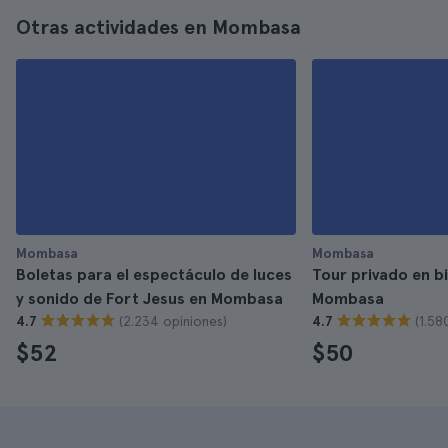
Otras actividades en Mombasa
Mombasa
Mombasa
Boletas para el espectáculo de luces
Tour privado en bi
y sonido de Fort Jesus en Mombasa
Mombasa
(2.234 opiniones)
(1.58
4.7
4.7
$52
$50