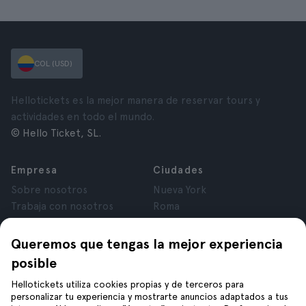
COL (USD)
Hellotickets es la mejor manera de reservar tours y
actividades en todo el mundo.
© Hello Ticket, SL.
Empresa
Ciudades
Sobre nosotros
Nueva York
Trabaja con nosotros
Roma
Afiliados
París
Opiniones
Londres
Queremos que tengas la mejor experiencia
Privacidad
Granada
posible
Términos y Condiciones
Cracovia
Hellotickets utiliza cookies propias y de terceros para
Aviso Legal
Tenerife
personalizar tu experiencia y mostrarte anuncios adaptados a tus
Cookies