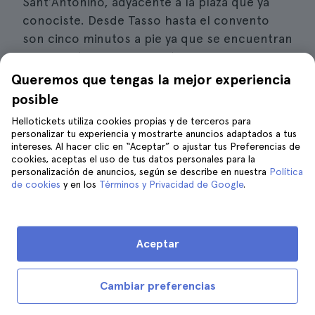
Sant’Antonino, adyacente a la plaza que ya
conociste. Desde Tasso hasta el convento
son cinco minutos a pie ya que se encuentran
a 300 metros una de la otra.
Queremos que tengas la mejor experiencia
La plaza lleva el nombre de San Francesco
posible
Saverio Gargiulo (1840-1922), un jurista y
Hellotickets utiliza cookies propias y de terceros para
filósofo famoso de la zona. Este espacio se
personalizar tu experiencia y mostrarte anuncios adaptados a tus
toma como punto de referencia para
intereses. Al hacer clic en “Aceptar” o ajustar tus Preferencias de
cookies, aceptas el uso de tus datos personales para la
muchos conciertos o exposiciones que se
personalización de anuncios, según se describe en nuestra
Política
celebran durante el año en Sorrento. Te digo
de cookies
y en los
Términos y Privacidad de Google
.
que agradecerás la paz de este sitio y querrás
solo detener el tiempo para disfrutar la
ciudad cotidiana de los locales.
La plaza está a
Aceptar
solo metros
de la hermosa Iglesia y Claustro
de San Francesco.
Cambiar preferencias
Regocíjate en el silencio y la paz del