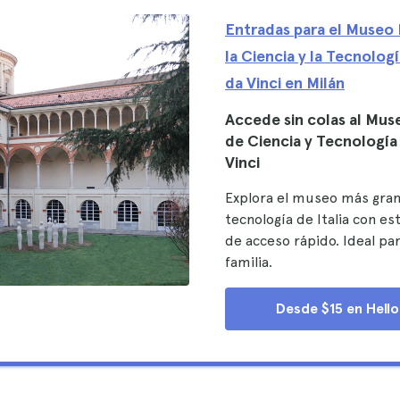
Entradas para el Museo 
la Ciencia y la Tecnolo
da Vinci en Milán
Accede sin colas al Mus
de Ciencia y Tecnologí
Vinci
Explora el museo más gran
tecnología de Italia con es
de acceso rápido. Ideal par
familia.
Desde $15 en Hello