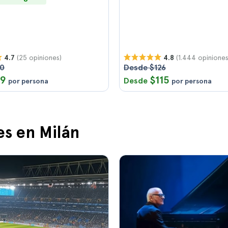
(25 opiniones)
(1.444 opiniones
4.7
4.8
20
Desde $126
19
$115
Desde
por persona
por persona
es en Milán