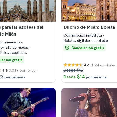
 para las azoteas del
Duomo de Milán: Boleta
e Milán
Confirmación inmediata
Boletas digitales aceptadas
ón inmediata
on silla de ruedas
Cancelación gratis
gitales aceptadas
lación gratis
(1.361 opiniones)
4.6
Desde $15
(1.049 opiniones)
4.6
22
$14
Desde
por persona
por persona