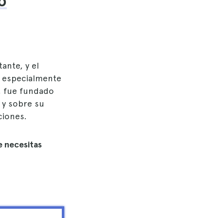
o
ante, y el
o especialmente
, fue fundado
 y sobre su
ciones.
e necesitas