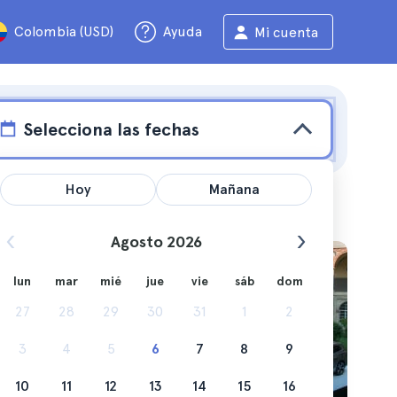
Colombia (USD)
Ayuda
Mi cuenta
Selecciona las fechas
Hoy
Mañana
Agosto 2026
ilán
lun
mar
mié
jue
vie
sáb
dom
 de la
27
28
29
30
31
1
2
3
4
5
6
7
8
9
10
11
12
13
14
15
16