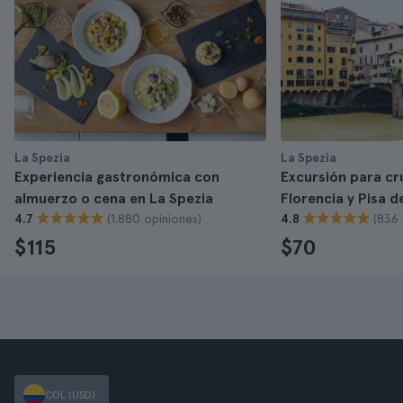
La Spezia
La Spezia
Experiencia gastronómica con
Excursión para cr
almuerzo o cena en La Spezia
Florencia y Pisa 
(1.880 opiniones)
(836 
4.7
4.8
$115
$70
COL (USD)