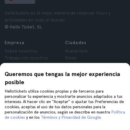
Hellotickets es la mejor manera de reservar tours y
actividades en todo el mundo.
© Hello Ticket, SL.
Empresa
Ciudades
Sobre nosotros
Nueva York
Trabaja con nosotros
Roma
Afiliados
París
Opiniones
Londres
Queremos que tengas la mejor experiencia
Privacidad
Granada
posible
Términos y Condiciones
Cracovia
Hellotickets utiliza cookies propias y de terceros para
Aviso Legal
Tenerife
personalizar tu experiencia y mostrarte anuncios adaptados a tus
Cookies
intereses. Al hacer clic en “Aceptar” o ajustar tus Preferencias de
cookies, aceptas el uso de tus datos personales para la
personalización de anuncios, según se describe en nuestra
Política
Ayuda
Síguenos en
de cookies
y en los
Términos y Privacidad de Google
.
Ayuda