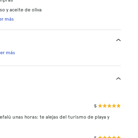
o y aceite de oliva
er más
er más
5
alú unas horas: te alejas del turismo de playa y