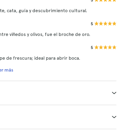
5
rte, cata, guía y descubrimiento cultural.
5
ntre viñedos y olivos, fue el broche de oro.
5
lpe de frescura; ideal para abrir boca.
er más