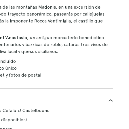
ya de las montañas Madonie, en una excursión de
odo trayecto panorámico, pasearás por callejuelas
 la imponente Rocca Ventimiglia, el castillo que
nt’Anastasia
, un antiguo monasterio benedictino
tenarios y barricas de roble, catarás tres vinos de
a local y quesos sicilianos.
incluido
co único
 y fotos de postal
do Cefalú ⇄ Castelbuono
 disponibles)
ompras