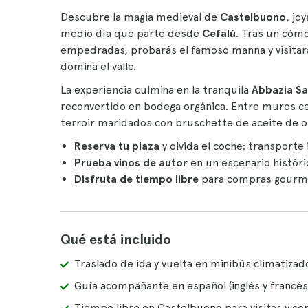
Descubre la magia medieval de
Castelbuono
, jo
medio día que parte desde
Cefalú
. Tras un cóm
empedradas, probarás el famoso manna y visitarás
domina el valle.
La experiencia culmina en la tranquila
Abbazia Sa
reconvertido en bodega orgánica. Entre muros cen
terroir maridados con bruschette de aceite de oliv
Reserva tu plaza
y olvida el coche: transporte 
Prueba vinos de autor
en un escenario históri
Disfruta de tiempo libre
para compras gourmet
Qué está incluido
Traslado de ida y vuelta en minibús climatiza
Guía acompañante en español (inglés y francés
Tiempo libre en Castelbuono para visitas y c