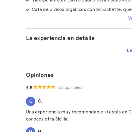
Cata de 3 vinos orgánicos con bruschette, ques
V
La experiencia en detalle
Le
Opiniones
· 20 opiniones
4.8
C.
C
Una experiencia muy recomendable si estás en Cef
conoces otra Sicilia.
M.
M