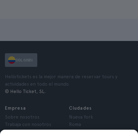
COL (USD)
Hellotickets es la mejor manera de reservar tours y
actividades en todo el mundo.
© Hello Ticket, SL.
Empresa
Ciudades
Sobre nosotros
Nueva York
Trabaja con nosotros
Roma
Afiliados
París