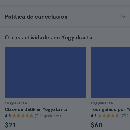
Política de cancelación
Otras actividades en Yogyakarta
Yogyakarta
Yogyakarta
Clase de Batik en Yogyakarta
Tour guiado por 
(711 opiniones)
(732 
4.5
4.7
$21
$60