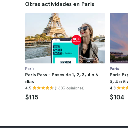
Otras actividades en París
París
París
Paris Pass - Pases de 1, 2, 3, 4 o 6
Paris Ex
días
3, 4 o 5
(1.683 opiniones)
4.5
4.8
$115
$104