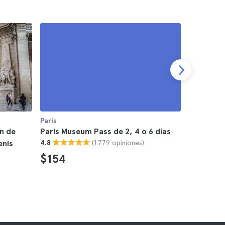
París
París
ón de
Paris Museum Pass de 2, 4 o 6 días
Paris Mus
(1.779 opiniones)
enis
4.8
barco tur
4.7
$154
$176