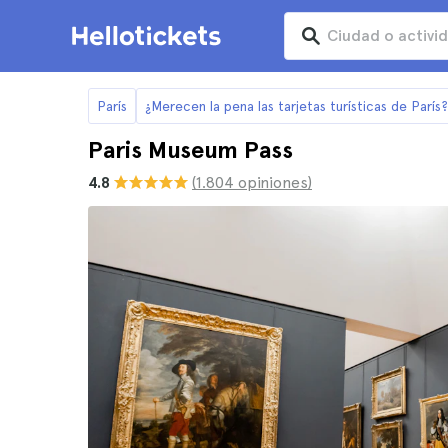
París
¿Merecen la pena las tarjetas turísticas de París?
Paris Museum Pass
4.8
(1.804 opiniones)