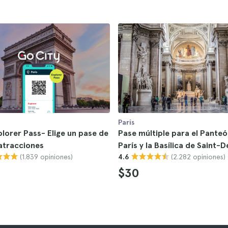
París
plorer Pass- Elige un pase de
Pase múltiple para el Pante
 atracciones
París y la Basílica de Saint-D
(1.839 opiniones)
(2.282 opiniones)
4.6
$30