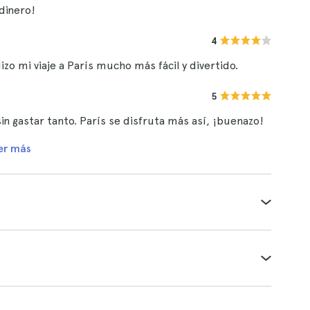
dinero!
4
izo mi viaje a París mucho más fácil y divertido.
5
n gastar tanto. París se disfruta más así, ¡buenazo!
er más