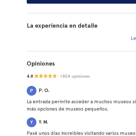
La experiencia en detalle
Le
Opiniones
· 1.804 opiniones
4.8
P. O.
P
La entrada permite acceder a muchos museos sin co
más opciones de museos pequeños.
Y. M.
Y
Pasé unos días increíbles visitando varios muse