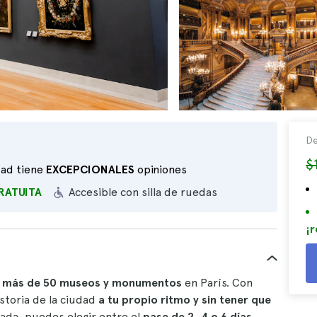
De
$
dad tiene
EXCEPCIONALES
opiniones
RATUITA
Accesible con silla de ruedas
¡r
a más de 50 museos y monumentos
en París. Con
istoria de la ciudad
a tu propio ritmo y sin tener que
zada, puedes elegir entre el
pase de 2, 4 o 6 días
.