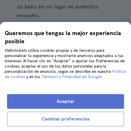
un baño en un lugar de auténtico
ensueño.
Queremos que tengas la mejor experiencia
posible
7. Paseo en velero por la costa de
Marsella
Hellotickets utiliza cookies propias y de terceros para
personalizar tu experiencia y mostrarte anuncios adaptados a tus
intereses. Al hacer clic en “Aceptar” o ajustar tus Preferencias de
cookies, aceptas el uso de tus datos personales para la
personalización de anuncios, según se describe en nuestra
Política
de cookies
y en los
Términos y Privacidad de Google
.
Aceptar
Cambiar preferencias