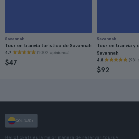
Savannah
Savannah
Tour en tranvia turístico de Savannah
Tour en tranvía y
(1.002 opiniones)
4.7
Savannah
(981 
4.8
$47
$92
COL (USD)
Hellotickets es la mejor manera de reservar tours y