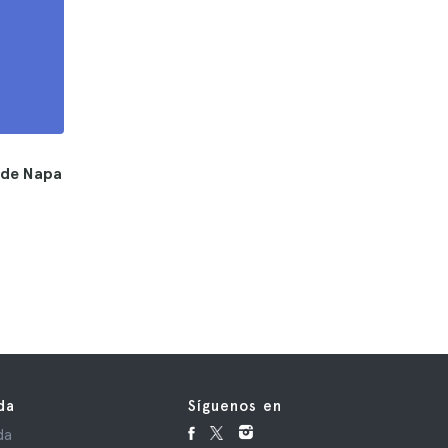
s de Napa
da
Síguenos en
da