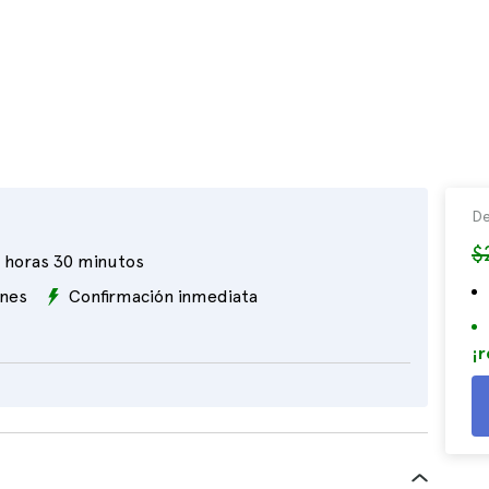
De
$
 horas 30 minutos
ones
Confirmación inmediata
¡r