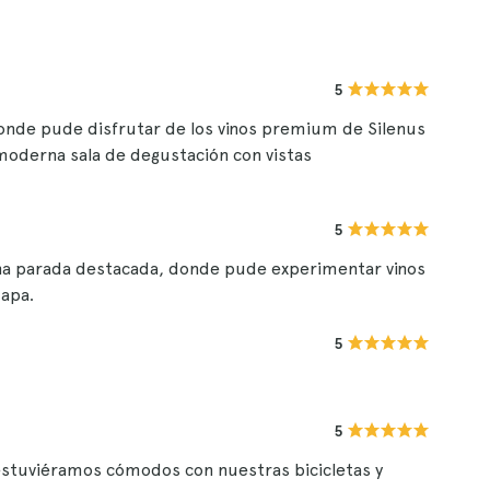
5
donde pude disfrutar de los vinos premium de Silenus
 moderna sala de degustación con vistas
5
na parada destacada, donde pude experimentar vinos
Napa.
5
5
estuviéramos cómodos con nuestras bicicletas y