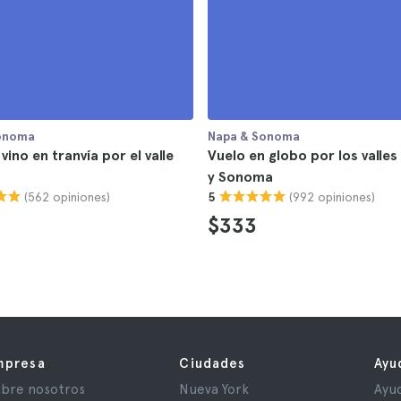
onoma
Napa & Sonoma
vino en tranvía por el valle
Vuelo en globo por los valle
y Sonoma
(562 opiniones)
(992 opiniones)
5
$333
mpresa
Ciudades
Ayu
bre nosotros
Nueva York
Ayu